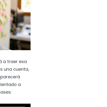
á a traer esa
os una cuenta,
aparecerá
rientado a
bases: