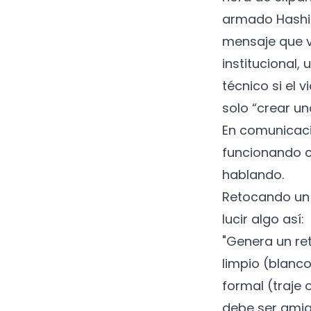
armado Hashi e
mensaje que v
institucional,
técnico si el 
solo “crear un
En comunicaci
funcionando c
hablando.
Retocando un p
lucir algo así:
"Genera un ret
limpio (blanco
formal (traje
debe ser amiga