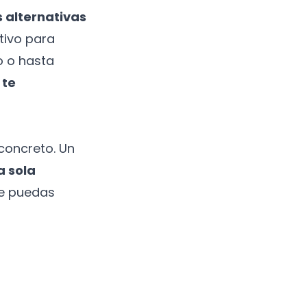
s alternativas
tivo para
o o hasta
 te
 concreto. Un
a sola
ue puedas